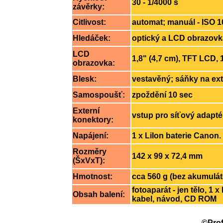
30 - 1/4000 s
závěrky:
Citlivost:
automat; manuál - ISO 10
Hledáček:
optický a LCD obrazovk
LCD
1,
8
" (4,7 cm), TFT LCD, 
obrazovka:
Blesk:
vestavěný; sáňky na ext
Samospoušť:
zpoždění 10 sec
Externí
vstup pro síťový adapté
konektory:
Napájení:
1 x LiIon baterie Canon.
Rozměry
142 x 99 x 72,4 mm
(ŠxVxT):
Hmotnost:
cca 560 g (bez akumulát
fotoaparát - jen tělo, 1 
Obsah balení:
kabel, návod, CD ROM
©Prof