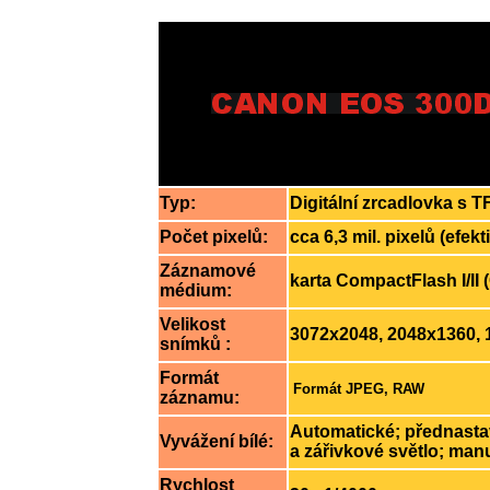
Typ:
Digitální zrcadlovka s
Počet pixelů:
cca 6,3 mil. pixelů (efekt
Záznamové
karta CompactFlash I/II 
médium:
Velikost
3072x2048, 2048x1360, 
snímků :
Formát
Formát JPEG, RAW
záznamu:
Automatické; přednastav
Vyvážení bílé:
a zářivkové světlo; man
Rychlost