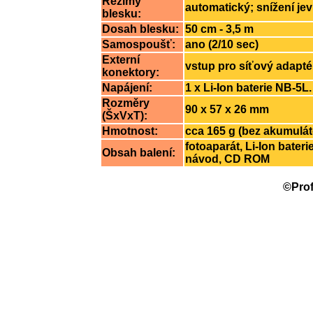
Režimy
automatický; snížení j
blesku:
Dosah blesku:
50 cm - 3,5 m
Samospoušť:
ano (2/10 sec)
Externí
vstup pro síťový adapté
konektory:
Napájení:
1 x Li-Ion baterie NB-5L.
Rozměry
90 x 57 x 26 mm
(ŠxVxT):
Hmotnost:
cca 165 g (bez akumulát
fotoaparát, Li-Ion bater
Obsah balení:
návod, CD ROM
©Prof