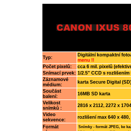
Digitální kompaktní fo
Typ:
menu !!
Počet pixelů:
cca 6 mil. pixelů (efektiv
Snímací prvek:
1/2.5" CCD s rozlišením 
Záznamové
karta Secure Digital (S
médium:
Součást
16MB SD karta
balení:
Velikost
2816 x 2112, 2272 x 1704
snímků :
Video
rozlišení max 640 x 480,
sekvence:
Formát
Snímky - formát JPEG, ke k