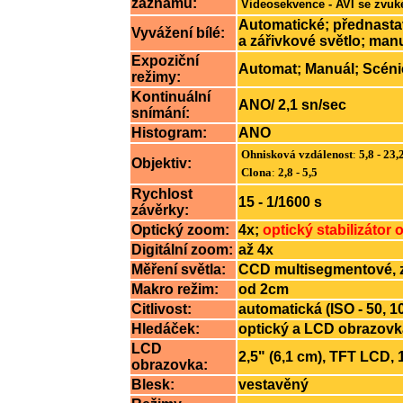
záznamu:
Videosekvence - AVI se zvu
Automatické; přednastav
Vyvážení bílé:
a zářivkové světlo; man
Expoziční
Automat; Manuál; Scénick
režimy:
Kontinuální
ANO/ 2,1 sn/sec
snímání:
Histogram
:
ANO
Ohnisková vzdálenost
:
5,8 - 23
Objektiv:
Clona
:
2,8 - 5,5
Rychlost
15 - 1/1600 s
závěrky:
Optický zoom:
4x;
optický stabilizátor 
Digitální zoom:
až 4x
Měření světla:
CCD multisegmentové, 
Makro režim:
od 2cm
Citlivost:
automatická (ISO - 50, 10
Hledáček:
optický a LCD obrazovk
LCD
2,5" (6,1 cm), TFT LCD, 
obrazovka:
Blesk:
vestavěný