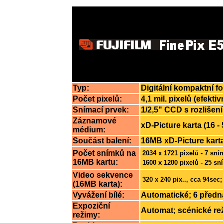
Typ:
Digitální kompaktní 
Počet pixelů:
4,1 mil. pixelů (efektiv
Snímací prvek:
1/2,5" CCD s rozlišení
Záznamové
xD-Picture karta (16 -
médium:
Součást balení:
16MB xD-Picture kart
Počet snímků na
2034 x 1721 pixelů - 7 sn
16MB kartu:
1600 x 1200 pixelů - 25 s
Video sekvence
320 x 240 pix.., cca 94sec
(16MB karta):
Vyvážení bílé:
Automatické; 6 před
Expoziční
Automat; scénické rež
režimy: