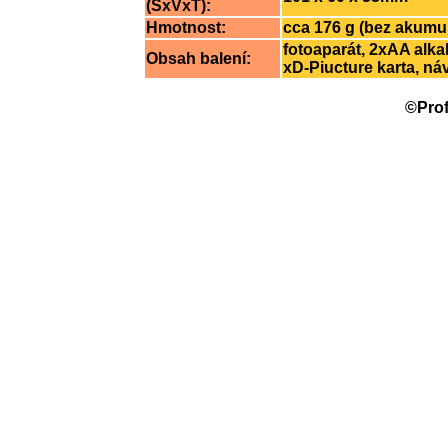
(ŠxVxT):
Hmotnost:
cca 176 g (bez akumu
fotoaparát, 2xAA alka
Obsah balení:
xD-Piucture karta, n
©Prof