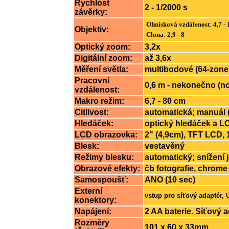
Rychlost
2 - 1/2000 s
závěrky:
Ohnisková vzdálenost
:
4,7 -
Objektiv:
Clona
:
2,9 - 8
Optický zoom:
3,2x
Digitální zoom:
až 3,6x
Měření světla:
multibodové (64-zone
Pracovní
0,6 m - nekonečno (no
vzdálenost:
Makro režim:
6,7 - 80 cm
Citlivost:
automatická; manuál (
Hledáček:
optický hledáček a L
LCD obrazovka:
2
" (4,9cm), TFT LCD, 
Blesk:
vestavěný
Režimy blesku:
automatický; snížení
Obrazové efekty:
čb fotografie, chrome
Samospoušť:
ANO (10 sec)
Externí
vstup pro síťový adaptér,
konektory:
Napájení:
2 AA baterie. Síťový a
Rozměry
101 x 60 x 33mm