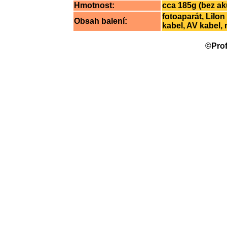
Hmotnost:
cca 185g (bez a
fotoaparát, LiIo
Obsah balení:
kabel, AV kabel
©Prof