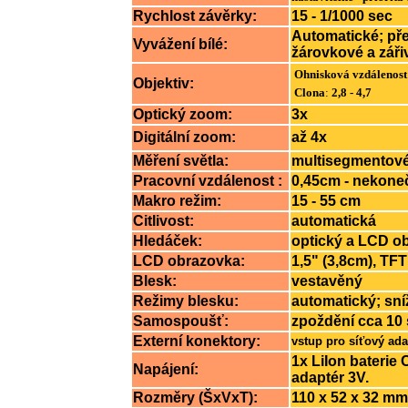
Rychlost závěrky:
15 - 1/1000 sec
Automatické; pře
Vyvážení bílé:
žárovkové a záři
Ohnisková vzdálenost
Objektiv:
Clona
:
2,8 - 4,7
Optický zoom:
3x
Digitální zoom:
až 4x
Měření světla:
multisegmentov
Pracovní vzdálenost :
0,45cm - nekone
Makro režim:
15 - 55 cm
Citlivost:
automatická
Hledáček:
optický a LCD o
LCD obrazovka:
1,5" (3,8cm), TF
Blesk:
vestavěný
Režimy blesku:
automatický; sní
Samospoušť:
zpoždění cca 10 
Externí konektory:
vstup pro síťový ad
1x LiIon baterie 
Napájení:
adaptér 3V.
Rozměry (ŠxVxT):
110 x 52 x 32 mm