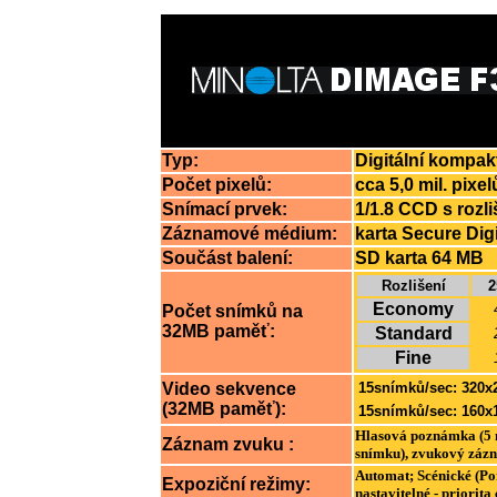
Typ:
Digitální kompa
Počet pixelů:
cca 5,0 mil. pixel
Snímací prvek:
1/1.8 CCD s rozli
Záznamové médium:
karta Secure Dig
Součást balení:
SD karta 64 MB
Rozlišení
2
Economy
Počet snímků na
32MB paměť:
Standard
Fine
Video sekvence
15snímků/sec: 320x2
(32MB paměť):
15snímků/sec: 160x1
Hlasová poznámka (5 n
Záznam zvuku :
snímku), zvukový záz
Automat; Scénické (Por
Expoziční režimy:
nastavitelné - priorita