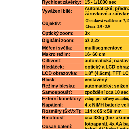
Rychlost závěrky:
15 - 1/1000 sec
Automatické; předna
Vyvážení bílé:
žárovkové a zářivko
Ohnisková vzdálenost
:
7,1
Objektiv:
Clona
:
3,0 - 3,6
Optický zoom:
3x
Digitální zoom:
až 2,2x
Měření světla:
multisegmentové
Makro režim:
16- 60 cm
Citlivost:
automatická; nastav
Hledáček:
optický a LCD obra
LCD obrazovka:
1,8" (4,6cm), TFT LC
Blesk:
vestavěný
Režimy blesku:
automatický; snížen
Samospoušť:
zpoždění cca 10 sec
Externí konektory:
vstup pro síťový adapté
Napájení:
4 x NiMH baterie vel
Rozměry (ŠxVxT):
114 x 65 x 59 mm
Hmotnost:
cca 335g (bez akumu
fotoaparát, 4x AA ba
Obsah balení: