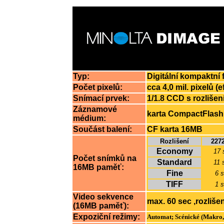
Typ:
Digitální kompaktní
Počet pixelů:
cca 4,0 mil. pixelů (e
Snímací prvek:
1/1.8 CCD s rozlišen
Záznamové
karta CompactFlash
médium:
Součást balení:
CF karta 16MB
Rozlišení
2272
Economy
17 
Počet snímků na
Standard
11 
16MB paměť:
Fine
6 
TIFF
1 
Video sekvence
max. 60 sec ,rozliše
(16MB paměť):
Expoziční režimy:
Automat; Scénické (Makro, 