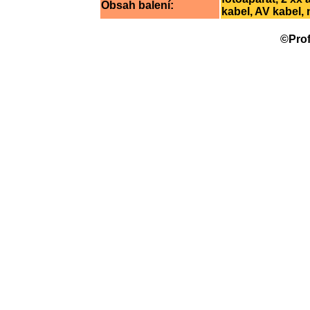
Obsah balení:
kabel, AV kabel
©Prof