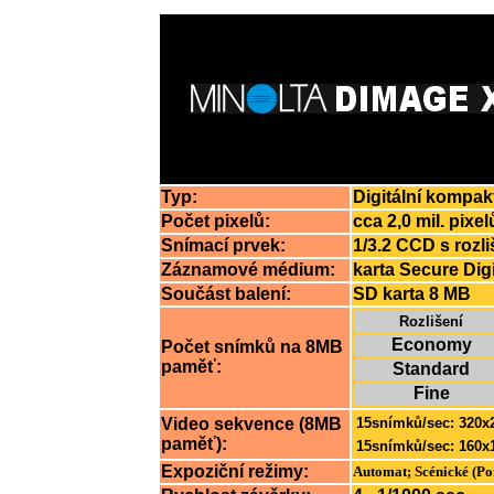
Typ:
Digitální kompa
Počet pixelů:
cca 2,0 mil. pixel
Snímací prvek:
1/3.2 CCD s rozli
Záznamové médium:
karta Secure Dig
Součást balení:
SD karta 8 MB
Rozlišení
Economy
Počet snímků na 8MB
paměť:
Standard
Fine
Video sekvence (8MB
15snímků/sec: 320x2
paměť):
15snímků/sec: 160x1
Expoziční režimy:
Automat; Scénické (Por