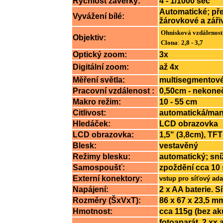
Rychlost závěrky:
4 - 1/1000 sec
Automatické; pře
Vyvážení bílé:
žárovkové a záři
Ohnisková vzdálenost
Objektiv:
Clona
:
2,8 - 3,7
Optický zoom:
3x
Digitální zoom:
až 4x
Měření světla:
multisegmentov
Pracovní vzdálenost :
0,50cm - nekone
Makro režim:
10 - 55 cm
Citlivost:
automatická/manu
Hledáček:
LCD obrazovka
LCD obrazovka:
1,5" (3,8cm), TF
Blesk:
vestavěný
Režimy blesku:
automatický; sní
Samospoušť:
zpoždění cca 10 
Externí konektory:
vstup pro síťový ad
Napájení:
2 x AA baterie. S
Rozměry (ŠxVxT):
86 x 67 x 23,5 m
Hmotnost:
cca 115g (bez a
fotoaparát, 2 xx 