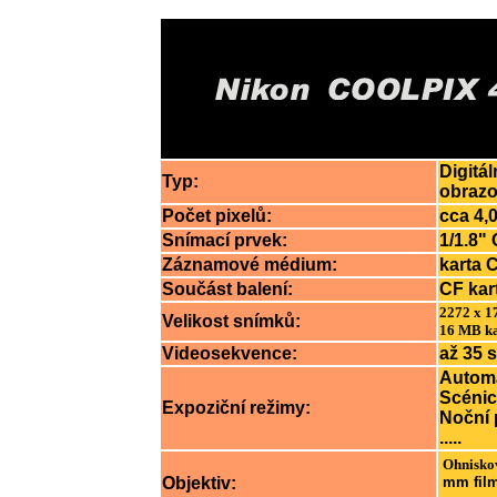
Digitá
Typ:
obraz
Počet pixelů:
cca 4,0
Snímací prvek:
1/1.8" 
Záznamové médium:
karta 
Součást balení:
CF kar
2272 x 17
Velikost snímků:
16 MB kar
Videosekvence:
až 35 
Automa
Scénick
Expoziční režimy:
Noční 
.....
Ohnisko
Objektiv:
mm film