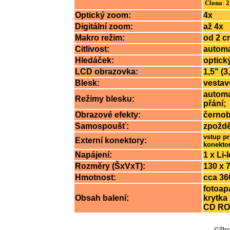
Clona
:
2
Optický zoom:
4x
Digitální zoom:
až 4x
Makro režim:
od 2 c
Citlivost:
automa
Hledáček:
optick
LCD obrazovka:
1,5" (
Blesk:
vestav
automa
Režimy blesku:
přání;
Obrazové efekty:
černob
Samospoušť:
zpoždě
vstup pr
Externí konektory:
konektor
Napájení:
1 x Li-
Rozměry (ŠxVxT):
130 x 
Hmotnost:
cca 36
fotoapa
Obsah balení:
krytka
CD ROM
©Prof