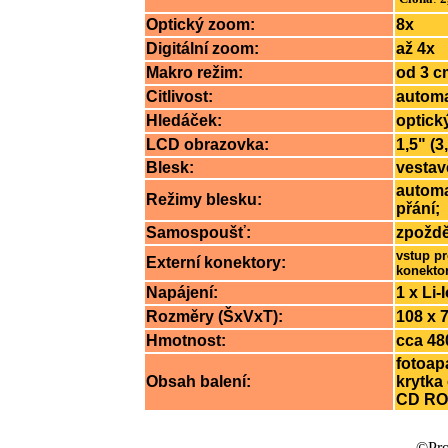
Optický zoom:
8x
Digitální zoom:
až 4x
Makro režim:
od 3 c
Citlivost:
automa
Hledáček:
optick
LCD obrazovka:
1,5" (
Blesk:
vestav
automa
Režimy blesku:
přání;
Samospoušť:
zpoždě
vstup pr
Externí konektory:
konektor
Napájení:
1 x Li-
Rozměry (ŠxVxT):
108 x 
Hmotnost:
cca 48
fotoapa
Obsah balení:
krytka
CD ROM
©Prof