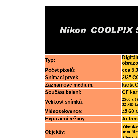
Digitá
Typ:
obraz
Počet pixelů:
cca 5,0
Snímací prvek:
2/3" C
Záznamové médium:
karta 
Součást balení:
CF kar
2560 x 19
Velikost snímků:
32 MB kar
Videosekvence:
až 60 
Expoziční režimy:
Automa
Ohnisko
Objektiv:
mm film
Clona
:
2