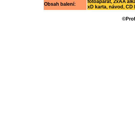
fotoaparát, 2xAA alk
Obsah balení:
xD karta, návod, CD
©Prof