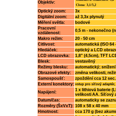
Objektiv:
Clona
:
3,1/5,2
Optický zoom:
3x
Digitální zoom:
až 3,3x plynulý
Měření světla:
bodové
Pracovní
0,5 m - nekonečno (n
vzdálenost:
Makro režim:
20 - 50 cm
Citlivost:
automatická (ISO 64 
Hledáček:
optický a LCD obraz
LCD obrazovka:
1,8" (4,5cm), TFT LC
Blesk:
vestavěný
Režimy blesku:
automatický; snížen
Obrazové efekty:
změna velikosti, reži
Samospoušť:
zpoždění cca 12 sec.
Externí konektory:
vstup pro síťový adaptér
1 x lithiová baterie 
Napájení:
velikosti AA. Síťový 
Datum/čas:
automaticky se zaz
Rozměry (ŠxVxT):
108 x 58 x 40 mm
Hmotnost:
cca 170 g (bez akum