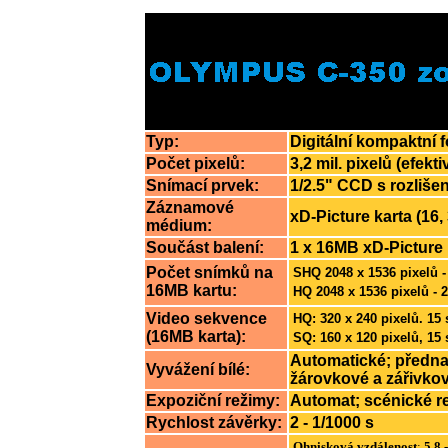
Typ:
Digitální kompaktní
Počet pixelů:
3,2 mil. pixelů (efekti
Snímací prvek:
1/2.5" CCD s rozlišen
Záznamové
xD-Picture karta (16,
médium:
Součást balení:
1 x 16MB xD-Picture 
Počet snímků na
SHQ 2048 x 1536 pixelů 
16MB kartu:
HQ 2048 x 1536 pixelů - 
Video sekvence
HQ: 320 x 240 pixelů. 15
(16MB karta):
SQ: 160 x 120 pixelů, 15
Automatické; přednas
Vyvážení bílé:
žárovkové a zářivkov
Expoziční režimy:
Automat; scénické rež
Rychlost závěrky:
2 - 1/1000 s
Ohnisková vzdálenost
:
5,8