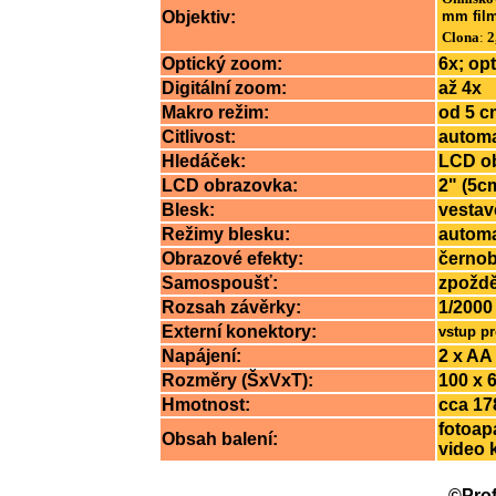
Objektiv:
mm film
Clona
:
2
Optický zoom:
6x; opt
Digitální zoom:
až 4x
Makro režim:
od 5 c
Citlivost:
automa
Hledáček:
LCD o
LCD obrazovka:
2
" (5c
Blesk:
vestav
Režimy blesku:
automa
Obrazové efekty:
černob
Samospoušť:
zpoždě
Rozsah závěrky:
1/2000 
Externí konektory:
vstup pr
Napájení:
2 x AA 
Rozměry (ŠxVxT):
100 x 
Hmotnost:
cca 17
fotoapa
Obsah balení:
video 
©Prof