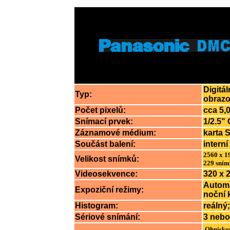
Digitá
Typ:
obraz
Počet pixelů:
cca 5,0
Snímací prvek:
1/2.5" 
Záznamové médium:
karta
Součást balení:
intern
2560 x 19
Velikost snímků:
229 snímk
Videosekvence:
320 x 
Automat
Expoziční režimy:
noční k
Histogram:
reálný;
Sériové
snímání:
3 nebo
Ohnisko