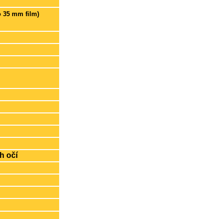
o 35 mm film)
h očí