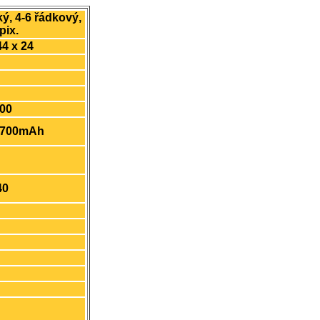
ký, 4-6 řádkový,
pix.
44 x 24
800
 700mAh
40