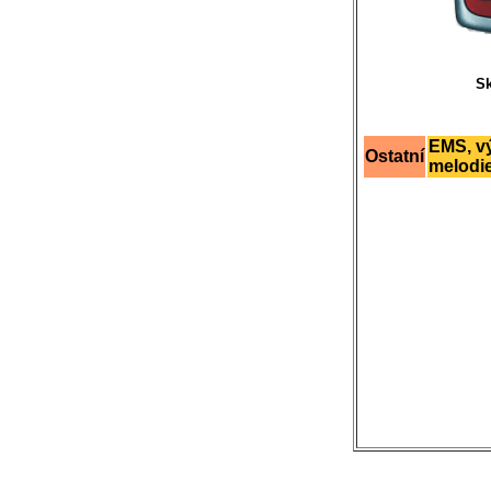
Sk
EMS, vý
Ostatní
melodie