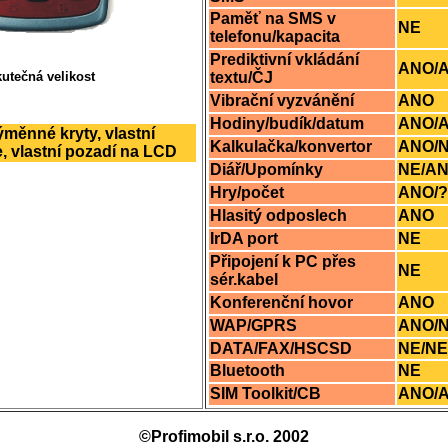
Paměť na SMS v
NE
telefonu/kapacita
Prediktivní vkládání
ANO/
utečná velikost
textu/ČJ
Vibrační vyzvánění
ANO
Hodiny/budík/datum
ANO/
měnné kryty, vlastní
Kalkulačka/konvertor
ANO/
, vlastní pozadí na LCD
Diář/Upomínky
NE/A
Hry/počet
ANO/?
Hlasitý odposlech
ANO
IrDA port
NE
Připojení k PC přes
NE
sér.kabel
Konferenční hovor
ANO
WAP/GPRS
ANO/
DATA/FAX/HSCSD
NE/NE
Bluetooth
NE
SIM Toolkit/CB
ANO/
©Profimobil s.r.o. 2002