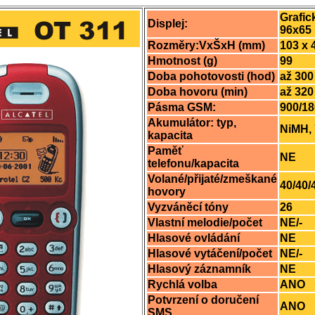
Grafic
Displej:
96x65 
Rozměry:VxŠxH (mm)
103 x 
Hmotnost (g)
99
Doba pohotovosti (hod)
až 300
Doba hovoru (min)
až 320
Pásma GSM:
900/1
Akumulátor: typ,
NiMH,
kapacita
Paměť
NE
telefonu/kapacita
Volané/přijaté/zmeškané
40/40/
hovory
Vyzváněcí tóny
26
Vlastní melodie/počet
NE/-
Hlasové ovládání
NE
Hlasové vytáčení/počet
NE/-
Hlasový záznamník
NE
Rychlá volba
ANO
Potvrzení o doručení
ANO
SMS