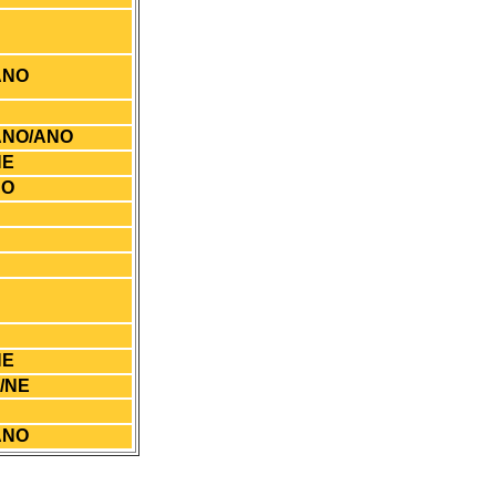
ANO
ANO/ANO
NE
NO
NE
/NE
ANO