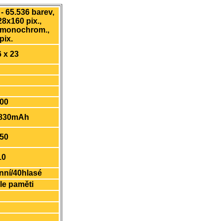
 - 65.536 barev,
28x160 pix.,
 monochrom.,
pix.
6 x 23
800
, 830mAh
50
10
nní/40hlasé
le paměti