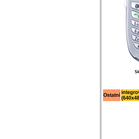
Sk
integro
Ostatní
(640x48