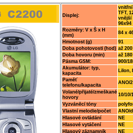
vnitřní
TFT, 1
Displej:
vnější
96x94 
Rozměry: V x Š x H
84 x 4
(mm)
Hmotnost (g)
91
Doba pohotovosti (hod)
až 200
Doba hovoru (min)
až 180
Pásma GSM:
900/1
Akumulátor: typ,
LiIon
kapacita
Paměť
ANO/2
telefonu/kapacita
Volané/přijaté/zmeškané
10/10/
hovory
Vyzváněcí tóny
polyfo
Vlastní melodie/počet
ANO/d
Hlasové ovládání
NE
Hlasové vytáčení
NE
Hlasový záznamník
NE