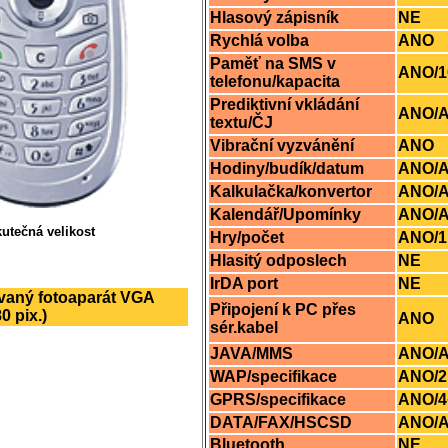
Hlasový zápisník
NE
Rychlá volba
ANO
Paměť na SMS v
ANO/1
telefonu/kapacita
Prediktivní vkládání
ANO/
textu/ČJ
Vibrační vyzvánění
ANO
Hodiny/budík/datum
ANO/
Kalkulačka/konvertor
ANO/
Kalendář/Upomínky
ANO/
utečná velikost
Hry/počet
ANO/1
Hlasitý odposlech
NE
IrDA port
NE
vaný fotoaparát VGA
Připojení k PC přes
0 pix.)
ANO
sér.kabel
JAVA/MMS
ANO/
WAP/specifikace
ANO/2
GPRS/specifikace
ANO/4
DATA/FAX/HSCSD
ANO/
Bluetooth
NE