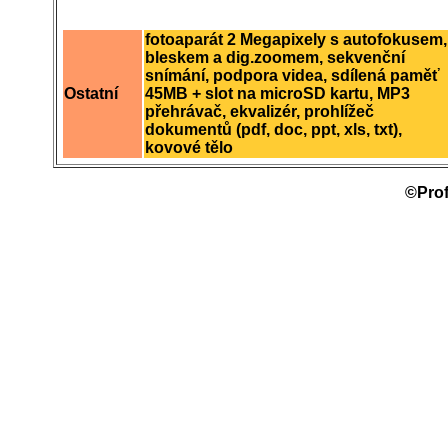
fotoaparát 2 Megapixely s autofokusem,
bleskem a dig.zoomem, sekvenční
snímání, podpora videa, sdílená paměť
Ostatní
45MB + slot na microSD kartu, MP3
přehrávač, ekvalizér, prohlížeč
dokumentů (pdf, doc, ppt, xls, txt),
kovové tělo
©Prof