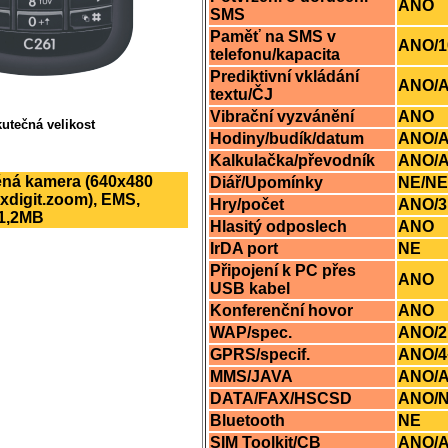
ANO
SMS
Paměť na SMS v
ANO/1
telefonu/kapacita
Prediktivní vkládání
ANO/
textu/ČJ
Vibrační vyzvánění
ANO
utečná velikost
Hodiny/budík/datum
ANO/
Kalkulačka/převodník
ANO/
ěná kamera (640x480
Diář/Upomínky
NE/NE
xdigit.zoom), EMS,
Hry/počet
ANO/3
1,2MB
Hlasitý odposlech
ANO
IrDA port
NE
Připojení k PC přes
ANO
USB kabel
Konferenční hovor
ANO
WAP/spec.
ANO/2
GPRS/specif.
ANO/4
MMS/JAVA
ANO/
DATA/FAX/HSCSD
ANO/N
Bluetooth
NE
SIM Toolkit/CB
ANO/