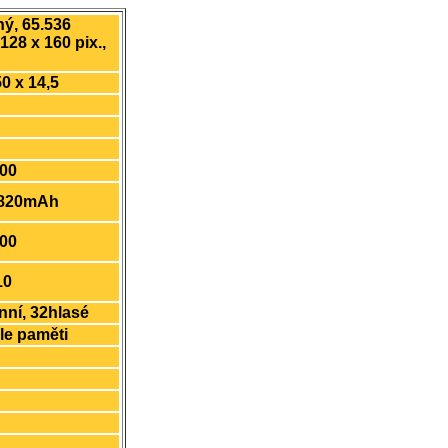
ý, 65.536
128 x 160 pix.,
50 x 14,5
800
, 820mAh
00
10
nní, 32hlasé
le paměti