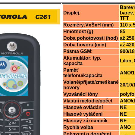
Barevn
Displej:
barev, 
TFT
Rozměry:VxŠxH (mm)
110 x 
Hmotnost (g)
85
Doba pohotovosti (hod)
až 250
Doba hovoru (min)
až 420
Pásma GSM:
900/1
Akumulátor: typ,
LiIon
kapacita
Paměť
ANO/1
telefonu/kapacita
Volané/přijaté/zmeškané
20/10/
hovory
Vyzváněcí tóny
polyfo
Vlastní melodie/počet
ANO/d
Hlasové ovládání
NE
Hlasové vytáčení
NE
Hlasový záznamník
NE
Rychlá volba
ANO
Potvrzení o doručení