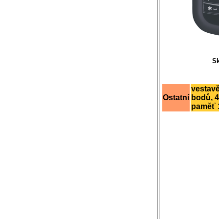
Sk
vestav
Ostatní
bodů, 4
paměť 