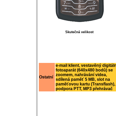
Skutečná velikost
e-mail klient, vestavěný digitáln
fotoaparát (640x480 bodů) se
zoomem, nahrávání videa,
Ostatní
sdílená paměť 5 MB, slot na
paměťovou kartu (Transflash),
podpora PTT, MP3 přehrávač