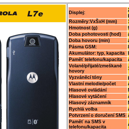
Displej:
Rozměry:VxŠxH (mm)
Hmotnost (g)
Doba pohotovosti (hod)
Doba hovoru (min)
Pásma GSM:
Akumulátor: typ, kapacita
Paměť telefonu/kapacita
Volané/přijaté/zmeškané
hovory
Vyzváněcí tóny
Vlastní melodie/počet
Hlasové ovládání
Hlasové vytáčení
Hlasový záznamník
Rychlá volba
Potvrzení o doručení SMS
Paměť na SMS v
telefonu/kapacita