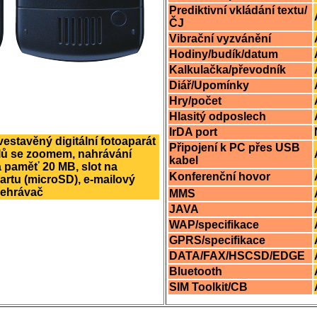
Prediktivní vkládání textu/
ČJ
Vibrační vyzvánění
Hodiny/budík/datum
Kalkulačka/převodník
Diář/Upomínky
Hry/počet
Hlasitý odposlech
IrDA port
 vestavěný digitální fotoaparát
Připojení k PC přes USB
lů se zoomem, nahrávání
kabel
á paměť 20 MB, slot na
Konferenční hovor
rtu (microSD), e-mailový
řehrávač
MMS
JAVA
WAP/specifikace
GPRS/specifikace
DATA/FAX/HSCSD/EDGE
Bluetooth
SIM Toolkit/CB