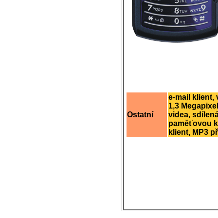
e-mail klient,
1,3 Megapixe
Ostatní
videa, sdílen
paměťovou ka
klient, MP3 p