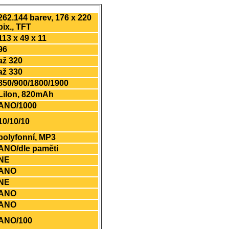
262.144 barev, 176 x 220
pix., TFT
113 x 49 x 11
96
až 320
až 330
850/900/1800/1900
LiIon, 820mAh
ANO/1000
10/10/10
polyfonní, MP3
ANO/dle paměti
NE
ANO
NE
ANO
ANO
ANO/100