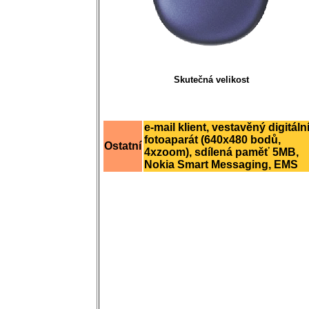
Skutečná velikost
e-mail klient, vestavěný digitáln
fotoaparát (640x480 bodů,
Ostatní
4xzoom), sdílená paměť 5MB,
Nokia Smart Messaging, EMS