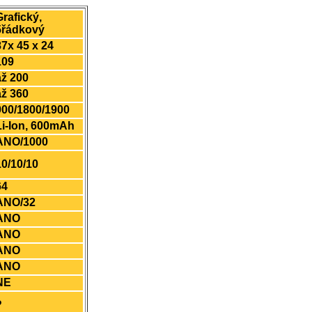
Grafický,
5řádkový
87x 45 x 24
109
až 200
až 360
900/1800/1900
Li-Ion, 600mAh
ANO/1000
10/10/10
64
ANO/32
ANO
ANO
ANO
ANO
NE
?