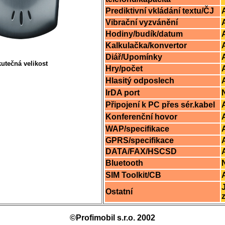
Prediktivní vkládání textu/ČJ
Vibrační vyzvánění
Hodiny/budík/datum
Kalkulačka/konvertor
Diář/Upomínky
utečná velikost
Hry/počet
Hlasitý odposlech
IrDA port
Připojení k PC přes sér.kabel
Konferenční hovor
WAP/specifikace
GPRS/specifikace
DATA/FAX/HSCSD
Bluetooth
SIM Toolkit/CB
Ostatní
©Profimobil s.r.o. 2002