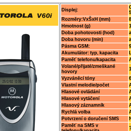
Displej:
Rozměry:VxŠxH (mm)
Hmotnost (g)
Doba pohotovosti (hod)
Doba hovoru (min)
Pásma GSM:
Akumulátor: typ, kapacita
Paměť telefonu/kapacita
Volané/přijaté/zmeškané
hovory
Vyzváněcí tóny
Vlastní melodie/počet
Hlasové ovládání
Hlasové vytáčení
Hlasový záznamník
Rychlá volba
Potvrzení o doručení SMS
Paměť na SMS v
telefonu/kapacita