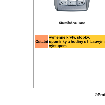
Skutečná velikost
výměnné kryty, stopky,
Ostatní
upomínky a hodiny s hlasovým
výstupem
©Prof