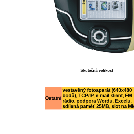
Skutečná velikost
vestavěný fotoaparát (640x480
bodů), TCP/IP, e-mail klient, FM
Ostatní
rádio, podpora Wordu, Excelu,
sdílená paměť 25MB, slot na 