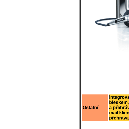
integrov
bleskem,
Ostatní
a přehráv
mail klie
přehráva