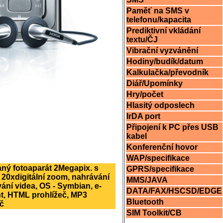
Paměť na SMS v
telefonu/kapacita
Prediktivní vkládání
textu/ČJ
Vibrační vyzvánění
Hodiny/budík/datum
Kalkulačka/převodník
Diář/Upomínky
Hry/počet
Hlasitý odposlech
IrDA port
Připojení k PC přes USB
kabel
Konferenční hovor
WAP/specifikace
aný fotoaparát 2Megapix. s
GPRS/specifikace
 20xdigitální zoom, nahrávání
MMS/JAVA
ání videa, OS - Symbian, e-
DATA/FAX/HSCSD/EDGE
nt, HTML prohlížeč, MP3
Bluetooth
č
SIM Toolkit/CB