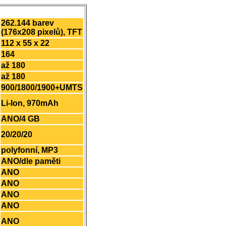
262.144 barev
(176x208 pixelů), TFT
112 x 55 x 22
164
až 180
až 180
900/1800/1900+UMTS
Li-Ion, 970mAh
ANO/4 GB
20/20/20
polyfonní, MP3
ANO/dle paměti
ANO
ANO
ANO
ANO
ANO