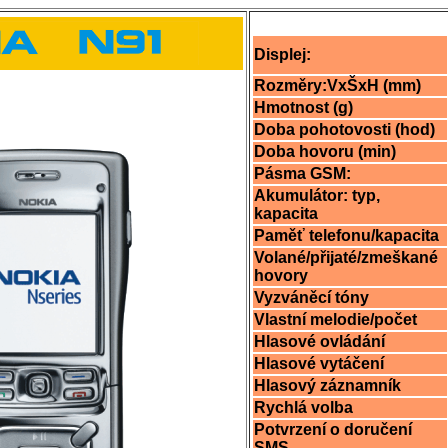
Displej:
Rozměry:VxŠxH (mm)
Hmotnost (g)
Doba pohotovosti (hod)
Doba hovoru (min)
Pásma GSM:
Akumulátor: typ,
kapacita
Paměť telefonu/kapacita
Volané/přijaté/zmeškané
hovory
Vyzváněcí tóny
Vlastní melodie/počet
Hlasové ovládání
Hlasové vytáčení
Hlasový záznamník
Rychlá volba
Potvrzení o doručení
SMS