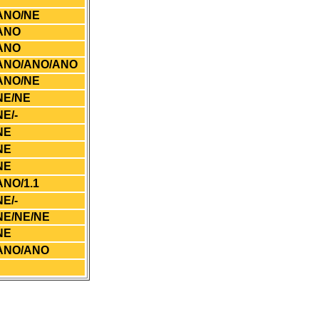
ANO/NE
ANO
ANO
ANO/ANO/ANO
ANO/NE
NE/NE
NE/-
NE
NE
NE
ANO/1.1
NE/-
NE/NE/NE
NE
ANO/ANO