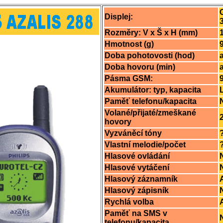
Displej:
Rozměry: V x Š x H (mm)
Hmotnost (g)
Doba pohotovosti (hod)
Doba hovoru (min)
Pásma GSM:
Akumulátor: typ, kapacita
Paměť telefonu/kapacita
Volané/přijaté/zmeškané
hovory
Vyzváněcí tóny
Vlastní melodie/počet
Hlasové ovládání
Hlasové vytáčení
Hlasový záznamník
Hlasový zápisník
Rychlá volba
Paměť na SMS v
telefonu/kapacita