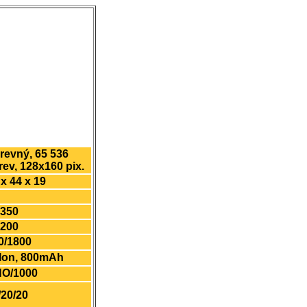
revný, 65 536
rev, 128x160 pix.
 x 44 x 19
 350
 200
0/1800
-Ion, 800mAh
O/1000
/20/20