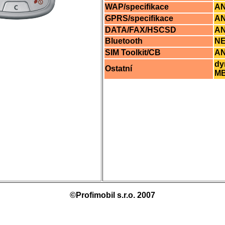
WAP/specifikace
AN
GPRS/specifikace
AN
DATA/FAX/HSCSD
AN
Bluetooth
N
SIM Toolkit/CB
A
dy
Ostatní
M
©Profimobil s.r.o. 2007