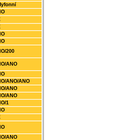
lyfonní
NO
E
E
NO
NO
O/200
NO/ANO
NO
NO/ANO/ANO
NO/ANO
NO/ANO
O/1
NO
E
NO
NO/ANO