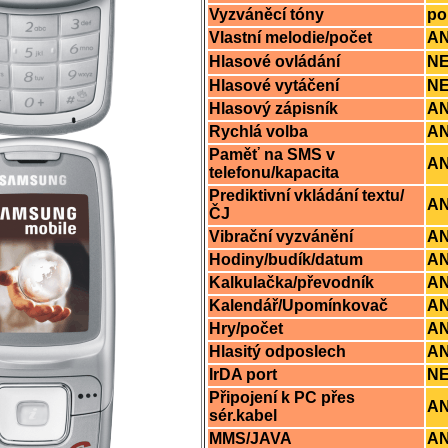
Vyzváněcí tóny
po
Vlastní melodie/počet
A
Hlasové ovládání
N
Hlasové vytáčení
N
Hlasový zápisník
A
Rychlá volba
A
Paměť na SMS v
AN
telefonu/kapacita
Prediktivní vkládání textu/
A
ČJ
Vibrační vyzvánění
A
Hodiny/budík/datum
A
Kalkulačka/převodník
A
Kalendář/Upomínkovač
A
Hry/počet
AN
Hlasitý odposlech
A
IrDA port
N
Připojení k PC přes
A
sér.kabel
MMS/JAVA
A