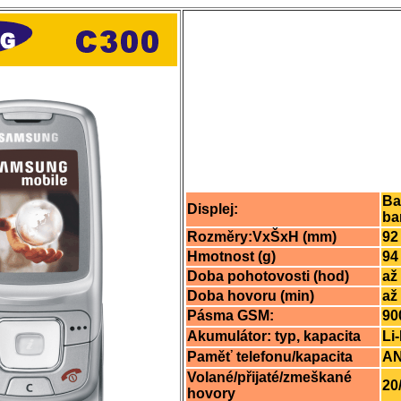
Ba
Displej:
ba
Rozměry:VxŠxH (mm)
92
Hmotnost (g)
94
Doba pohotovosti (hod)
až
Doba hovoru (min)
až
Pásma GSM:
90
Akumulátor: typ, kapacita
Li
Paměť telefonu/kapacita
AN
Volané/přijaté/zmeškané
20
hovory