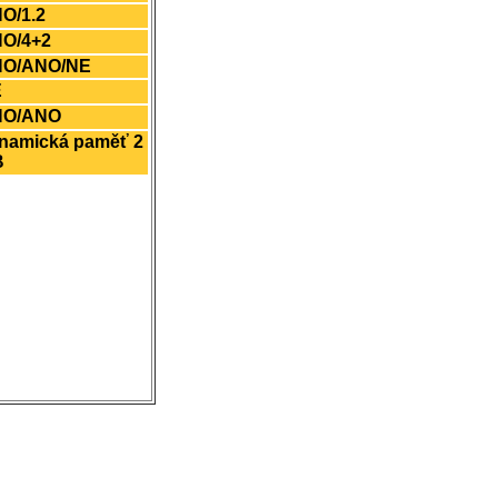
O/1.2
O/4+2
O/ANO/NE
E
NO/ANO
namická paměť 2
B