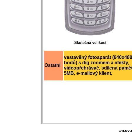
Skutečná velikost
vestavěný fotoaparát (640x48
bodů) s dig.zoomem a efekty,
Ostatní
videopřehrávač, sdílená pamě
5MB, e-mailový klient,
©Prof