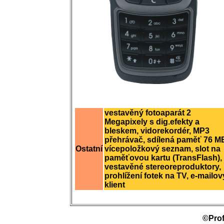
vestavěný fotoaparát 2
Megapixely s dig.efekty a
bleskem, vidorekordér, MP3
přehrávač, sdílená paměť 76 M
Ostatní
vícepoložkový seznam, slot na
paměťovou kartu (TransFlash),
vestavěné stereoreproduktory,
prohlížení fotek na TV, e-mailov
klient
©Prof