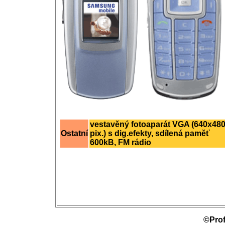
vestavěný fotoaparát VGA (640x48
Ostatní
pix.) s dig.efekty, sdílená paměť
600kB, FM rádio
©Prof