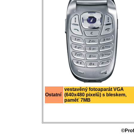
vestavěný fotoaparát VGA
Ostatní
(640x480 pixelů) s bleskem,
paměť 7MB
©Prof