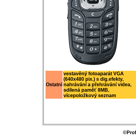
vestavěný fotoaparát VGA
(640x480 pix.) s dig.efekty,
Ostatní
nahrávání a přehrávání videa,
sdílená paměť 8MB,
vícepoložkový seznam
©Prof