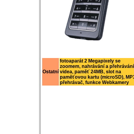
fotoaparát 2 Megapixely se
zoomem, nahrávání a přehrávání
Ostatní
videa, paměť 24MB, slot na
paměťovou kartu (microSD), MP
přehrávač, funkce Webkamery