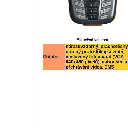
Skutečná velikost
nárazuvzdorný, prachotěsný
odolný proti stříkající vodě,
Ostatní
vestavěný fotoaparát (VGA -
640x480 pixelů), nahrávání a
přehrávání videa, EMS