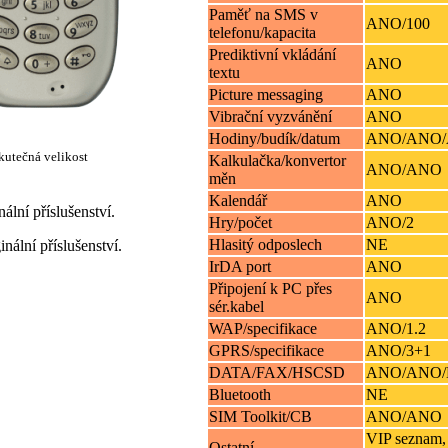
Paměť na SMS v
ANO/100
telefonu/kapacita
Prediktivní vkládání
ANO
textu
Picture messaging
ANO
Vibrační vyzvánění
ANO
Hodiny/budík/datum
ANO/ANO
kutečná velikost
Kalkulačka/konvertor
ANO/ANO
měn
Kalendář
ANO
nální příslušenství.
Hry/počet
ANO/2
Hlasitý odposlech
NE
nální příslušenství.
IrDA port
ANO
Připojení k PC přes
ANO
sér.kabel
WAP/specifikace
ANO/1.2
GPRS/specifikace
ANO/3+1
DATA/FAX/HSCSD
ANO/ANO/
Bluetooth
NE
SIM Toolkit/CB
ANO/ANO
VIP seznam, 
Ostatní