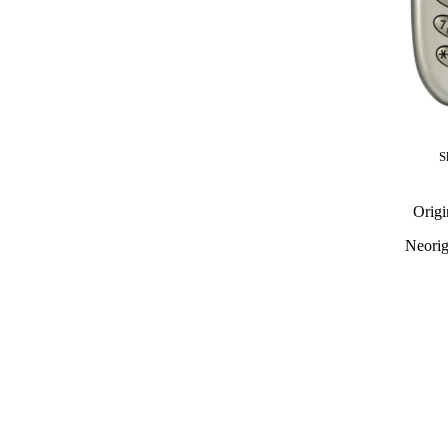
S
Origi
Neorigi