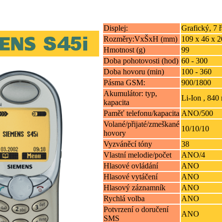
Displej:
Grafický, 7 
Rozměry:VxŠxH (mm)
109 x 46 x 2
Hmotnost (g)
99
Doba pohotovosti (hod)
60 - 300
Doba hovoru (min)
100 - 360
Pásma GSM:
900/1800
Akumulátor: typ,
Li-Ion , 84
kapacita
Paměť telefonu/kapacita
ANO/500
Volané/přijaté/zmeškané
10/10/10
hovory
Vyzváněcí tóny
38
Vlastní melodie/počet
ANO/4
Hlasové ovládání
ANO
Hlasové vytáčení
ANO
Hlasový záznamník
ANO
Rychlá volba
ANO
Potvrzení o doručení
ANO
SMS