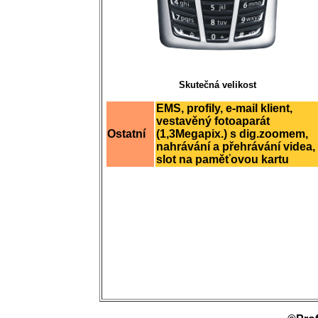
Skutečná velikost
EMS, profily, e-mail klient,
vestavěný fotoaparát
Ostatní
(1,3Megapix.) s dig.zoomem,
nahrávání a přehrávání videa,
slot na paměťovou kartu