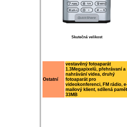
Skutečná velikost
vestavěný fotoaparát
1.3Megapixelů, přehrávaní a
nahrávání videa, druhý
Ostatní
fotoaparát pro
videokonferenci, FM rádio, e
mailový klient, sdílená pamě
33MB