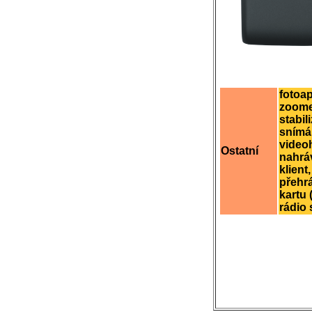
fotoap
zoome
stabil
snímán
video
Ostatní
nahráv
klient
přehr
kartu 
rádio