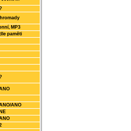
?
ohromady
onní, MP3
le paměti
?
ANO
ANO/ANO
NE
/ANO
2