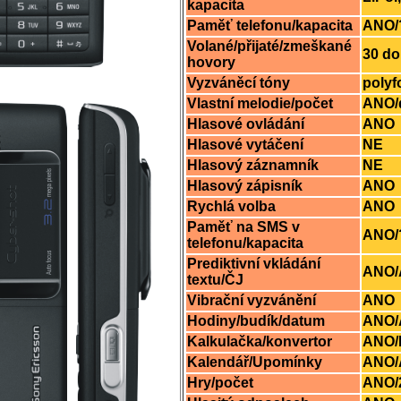
kapacita
Paměť telefonu/kapacita
ANO/
Volané/přijaté/zmeškané
30 d
hovory
Vyzváněcí tóny
polyf
Vlastní melodie/počet
ANO/d
Hlasové ovládání
ANO
Hlasové vytáčení
NE
Hlasový záznamník
NE
Hlasový zápisník
ANO
Rychlá volba
ANO
Paměť na SMS v
ANO/
telefonu/kapacita
Prediktivní vkládání
ANO/
textu/ČJ
Vibrační vyzvánění
ANO
Hodiny/budík/datum
ANO/
Kalkulačka/konvertor
ANO/
Kalendář/Upomínky
ANO
Hry/počet
ANO/