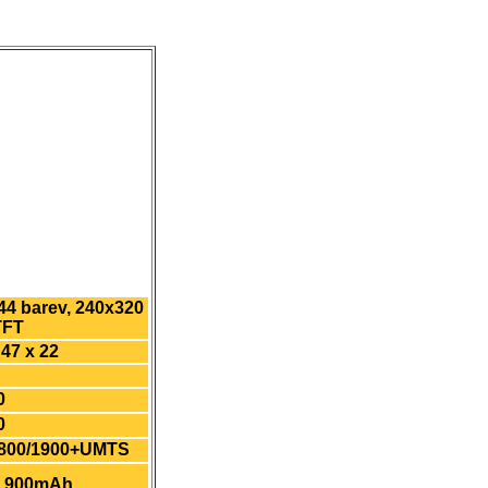
44 barev, 240x320
TFT
 47 x 22
0
0
1800/1900+UMTS
, 900mAh