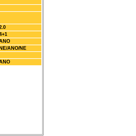
2.0
4+1
ANO
NE/ANO/NE
ANO