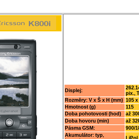
262.1
Displej:
pix., 
Rozměry: V x Š x H (mm)
105 x
Hmotnost (g)
115
Doba pohotovosti (hod)
až 30
Doba hovoru (min)
až 32
Pásma GSM:
900/
Akumulátor: typ,
LiPol