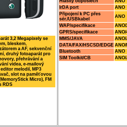
Hlasitý odposlech
ANO
IrDA port
ANO
Připojení k PC přes
ANO
sér./USBkabel
WAP/specifikace
ANO/
GPRS/specifikace
ANO/
arát 3,2 Megapixely se
MMS/JAVA
ANO/
m, bleskem,
DATA/FAX/HSCSD/EDGE
ANO/
izátorem a AF, sekvenční
Bluetooth
ANO
í, druhý fotoaparát pro
SIM Toolkit/CB
ANO/
hovory, přehrávání a
ání videa, e-mailový
, editor melodií, MP3
ávač, slot na paměťovou
(MemoryStick Micro), FM
 s RDS